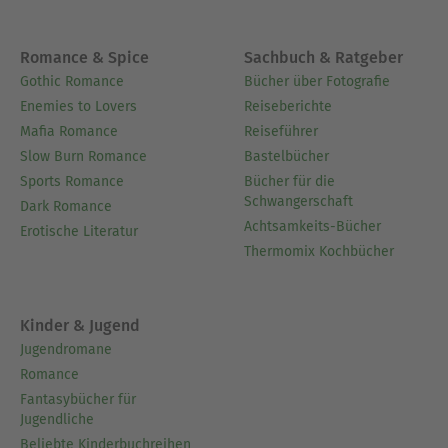
Romance & Spice
Sachbuch & Ratgeber
Gothic Romance
Bücher über Fotografie
Enemies to Lovers
Reiseberichte
Mafia Romance
Reiseführer
Slow Burn Romance
Bastelbücher
Sports Romance
Bücher für die
Schwangerschaft
Dark Romance
Achtsamkeits-Bücher
Erotische Literatur
Thermomix Kochbücher
Kinder & Jugend
Jugendromane
Romance
Fantasybücher für
Jugendliche
Beliebte Kinderbuchreihen