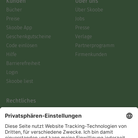
Kunden
Über uns
Bücher
Über Skoobe
Preise
Jobs
Skoobe App
Presse
Geschenkgutscheine
Verlage
Code einlösen
Partnerprogramm
Hilfe
Firmenkunden
Barrierefreiheit
Login
Skoobe liest
Rechtliches
Datenschutz
AGB
Informationen nach Data
Act