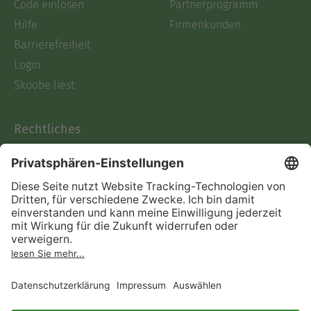
Code einlösen
Partnerprogramm
Hilfe
Firmenkunden
Barrierefreiheit
Login
Skoobe liest
Rechtliches
Datenschutz
AGB
Informationen nach Data
Act
Verträge hier kündigen
Impressum
Vertrag widerrufen