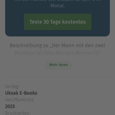
Monat.
Teste 30 Tage kostenlos
Beschreibung zu „Der Mann mit den zwei
Pistolen: Wichita Western Roman 13“
Der Fremde schien auf dem Boden größer zu sein
Mehr lesen
als im Sattel, und eine bewundernswerte Breite
der Schultern und eine schlanke Taille sprachen
für seine Stärke. Er konnte nicht älter als
Verlag:
fünfundzwanzig
Uksak E-Books
Der Fremde schien auf dem Boden größer zu sein
Veröffentlicht:
als im Sattel, und eine bewundernswerte Breite
2023
der Schultern und eine schlanke Taille sprachen
Druckseiten:
für seine Stärke. Er konnte nicht älter als