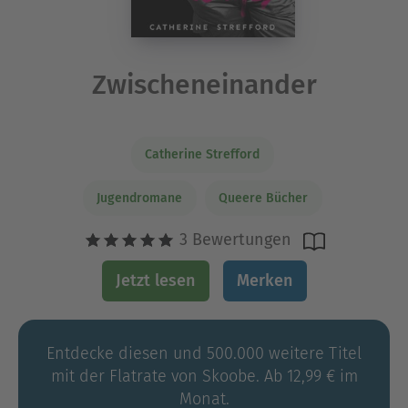
Zwischeneinander
Catherine Strefford
Jugendromane
Queere Bücher
3 Bewertungen
Jetzt lesen
Merken
Entdecke diesen und 500.000 weitere Titel
mit der Flatrate von Skoobe. Ab 12,99 € im
Monat.