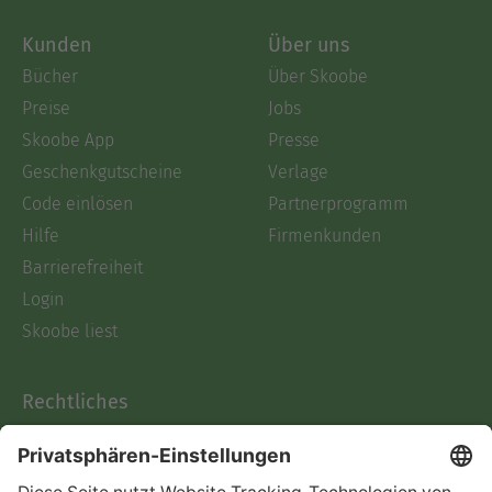
Kunden
Über uns
Bücher
Über Skoobe
Preise
Jobs
Skoobe App
Presse
Geschenkgutscheine
Verlage
Code einlösen
Partnerprogramm
Hilfe
Firmenkunden
Barrierefreiheit
Login
Skoobe liest
Rechtliches
Datenschutz
AGB