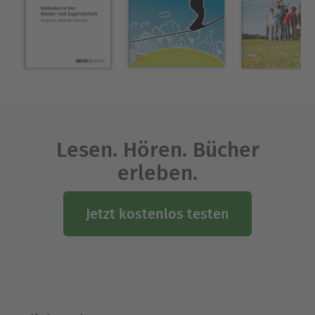
auf, wie Menschen an ihrem Ort Veränderung
bewirken und authentische Beziehungen zu
Kindern und Jugendlichen aus sozial-
benachteiligten und religionslosen Kontexten
aufbauen können.
Ausblenden
Lesen. Hören. Bücher
erleben.
Jetzt kostenlos testen