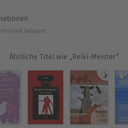
Dieses Arbeitsbuch ist für jeden geeignet, der se
eine Reiki-Schüler sucht.
rmationen
refreiheit bekannt
d Fernsehen bekannten Sagenerzähler Carsten Ki
n - wie "Sagenhaftes Glück", "Zauberpflanzen - he
Ähnliche Titel wie „Reiki-Meister“
 oder "Bäume - heilig & heilsam" - hat sich der 
n- und Mythenwelt gemacht. Er erzählt dir mit au
rzählungen, sowie vom Nutzen spannender Sitten u
en Raunächten). Dabei nimmt er dich mit an zaube
uf humorvolle Weise liest (oder lauschst) du dem 
torten oder der Heilkraft der Kräuter und des Wal
gibt Carsten Kiehne Seminare zu diversen, sag