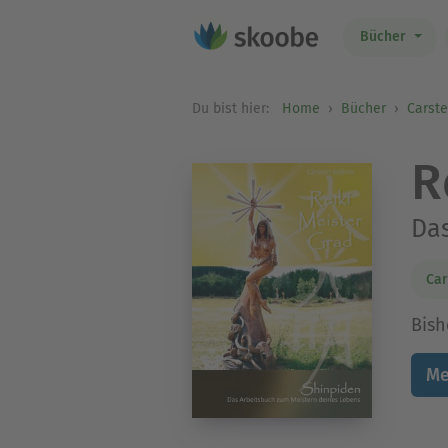
Bücher
Du bist hier:
Home
Bücher
Carst
R
Das
Car
Bish
Me