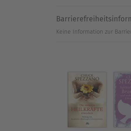
aufsteigende Prozesse führt.
mit Reiki ist und Ideen für s
Barrierefreiheitsinfo
Keine Information zur Barrie
Über Carsten Kiehne
Erlebe mit dem aus Funk un
Momente. Mit über 40 Bücher
"Kräutersagen aus dem Harz"
Experte für die Harzer Sage
Sinn der altüberlieferten E
Walpurgis, Totenfest oder d
dich in deren Geschichte. A
lässt dich z.B. von den Kraf
Wanderungen und Vorträgen 