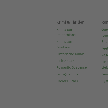
Krimi & Thriller
Ro
Krimis aus
Que
Deutschland
Fem
Krimis aus
Büc
Frankreich
Fee
Historische Krimis
Reg
Politthriller
Hist
Romantic Suspense
Lie
Lustige Krimis
Fam
Horror Bücher
Dys