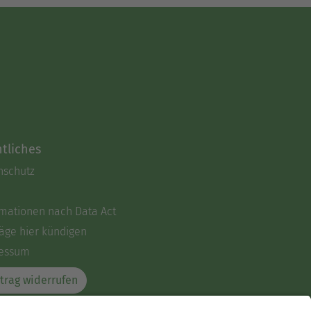
tliches
nschutz
rmationen nach Data Act
äge hier kündigen
essum
trag widerrufen