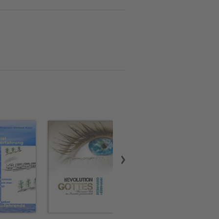
lbst auf seinem Meisterweg
ehne einmalig schöne Harz-
ilig & heilsam",
Autor einen Namen als
thentischer Leidenschaft vom
nd Bräuche (Osterfest,
rhafte Orte und entführt
Wissen der alten Harzer und
des begeistern. - Neben den
enhaften Themen und