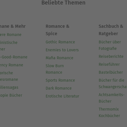
Beliebte Themen
mane & Mehr
Romance &
Sachbuch &
Spice
Ratgeber
ere Romane
Gothic Romance
Bücher über
inistische
Fotografie
her
Enemies to Lovers
Reiseberichte
l-Good-Romane
Mafia Romance
Reiseführer
ency Romane
Slow Burn
Romance
Bastelbücher
orische
besromane
Sports Romance
Bücher für die
Schwangerscha
iliensagas
Dark Romance
Achtsamkeits-
topie Bücher
Erotische Literatur
Bücher
Thermomix
Kochbücher