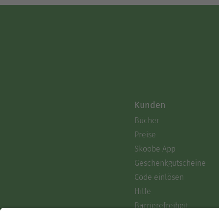
Kunden
Bücher
Preise
Skoobe App
Geschenkgutscheine
Code einlösen
Hilfe
Barrierefreiheit