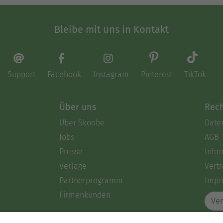
Bleibe mit uns in Kontakt
Support
Facebook
Instagram
Pinterest
TikTok
Über uns
Rech
Über Skoobe
Date
Jobs
AGB
Presse
Info
Verlage
Vertr
Partnerprogramm
Impr
Firmenkunden
Ver