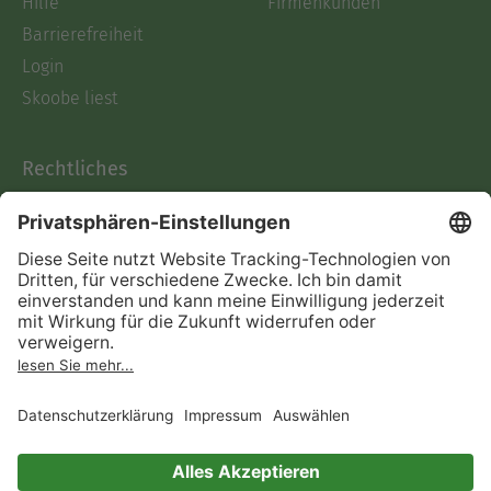
Hilfe
Firmenkunden
Barrierefreiheit
Login
Skoobe liest
Rechtliches
Datenschutz
AGB
Informationen nach Data
Act
Verträge hier kündigen
Impressum
Vertrag widerrufen