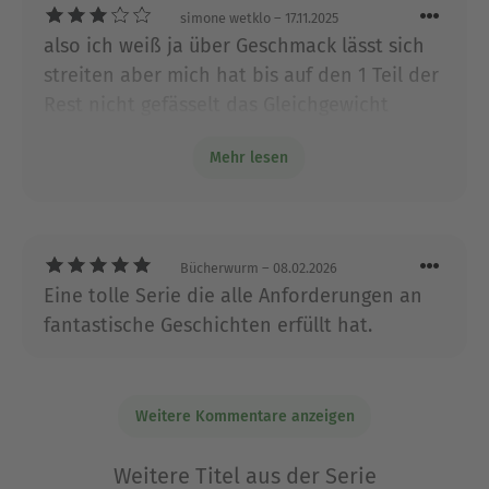
abgeblieben? Insgesamt aber eine tolle
simone wetklo
– 17.11.2025
und ihren drei Kindern an der Golfküste Floridas.
Reihe! Edit: Gerade ist der 4. Band nach
also ich weiß ja über Geschmack lässt sich
diesem 5. Band erschienen. 🤦🏿🤦🏼‍♂️🤦🏽‍♀️
Ausblenden
streiten aber mich hat bis auf den 1 Teil der
Leute, schreibt Feedback an Skoobe! Mecker
Rest nicht gefässelt das Gleichgewicht
im Playstore nutzt nicht viel.
zwischen gut und böse ist hier nicht wirklich
Mehr lesen
ausgeglichen ich lese es zu Ende aber bin
auch nicht traurig wenn es vorbei ist
Bücherwurm
– 08.02.2026
Eine tolle Serie die alle Anforderungen an
fantastische Geschichten erfüllt hat.
Weitere Kommentare anzeigen
Weitere Titel aus der Serie