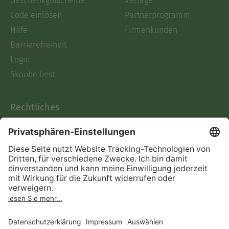
Geschenkgutscheine
Verlage
Code einlösen
Partnerprogramm
Hilfe
Firmenkunden
Barrierefreiheit
Login
Skoobe liest
Rechtliches
Datenschutz
AGB
Informationen nach Data
Act
Verträge hier kündigen
Impressum
Vertrag widerrufen