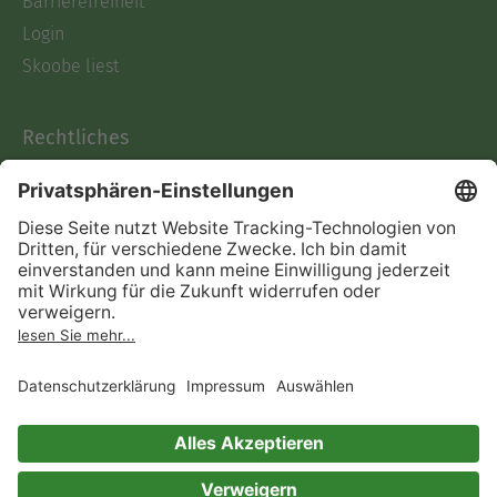
Barrierefreiheit
Login
Skoobe liest
Rechtliches
Datenschutz
AGB
Informationen nach Data
Act
Verträge hier kündigen
Impressum
Vertrag widerrufen
Immer ein gutes Buch