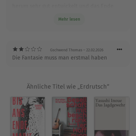
mögliche Versionen der allernächsten Zukunft.
herum sehr gut entwickelt und das Ende
sehr realitätsnah, wie Gutes vereinnahmt
Mehr lesen
wird. Bravo! 👍
Über Burkhard Spinnen
Burkhard Spinnen, geboren 1956, lebt in Münster.
Er schreibt Erzählungen, Romane, Kinderbücher,
Essays, Glossen und Rezensionen. Für seine
Gschwend Thomas
– 22.02.2026
Werke wurde er vielfach ausgezeichnet, u.a. mit
Die Fantasie muss man erstmal haben
dem aspekte-Literaturpreis, dem Literaturpreis
der Konrad-Adenauer-Stiftung, dem Herbert
Quandt Medien-Preis und dem Deutschen
Hörbuchpreis. Mit seinem alten Studienfreund
Ähnliche Titel wie „Erdrutsch“
Charles Wolkenstein entstand die Idee zu diesem
Buch.
Ausblenden