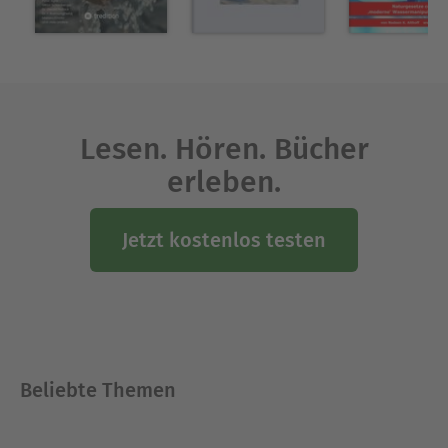
wird das Wasser in Ihrem Leben einen neuen
Stellenwert haben, als Freund, als Mentor und
Begleiter in vielen Lebenssituationen. Dieses
Buch ist ein Praxisbuch, mit dem Sie die Kraft des
Wassers direkt im Leben anwenden und erfahren
können
Lesen. Hören. Bücher
erleben.
Über Burkhard Koller
Burkhard Koller ist am 1. Februar 1957 im
Jetzt kostenlos testen
Bayerischen Wald geboren. Aufgewachsen ist er
als 2. Kind zusammen mit zwei Geschwistern auf
einem kleinen Bauernhof. Seine Kindheit hat er
eingebettet in sehr viel Natur verbracht. Da waren
der Wald, die Wiesen und die Bäche, die in ihm
eine große Verbundenheit zur Natur entstehen
Beliebte Themen
ließen. Er erlernte den künstlerischen Beruf des
Graveurs und legte die Meisterprüfung ab. Im Jahr