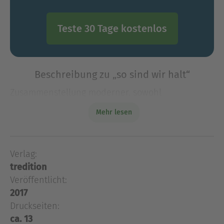
Teste 30 Tage kostenlos
Beschreibung zu „so sind wir halt“
Zusammenstellung moderner, sowohl
tiefgründiger, als auch humorvoller Gedichte über
Mehr lesen
zwischenmenschliche Beziehungen,
Charaktereigenschaften, Verhaltensmuster, und
Liebesgedichte in schönen Reimen, gut
Verlag:
Zusammenstellung moderner, sowohl
tredition
tiefgründiger, als auch humorvoller Gedichte über
zwischenmenschliche Beziehungen,
Veröffentlicht:
Charaktereigenschaften, Verhaltensmuster, und
2017
Liebesgedichte in schönen Reimen, gut
Druckseiten:
verständlich, z.T. als kleine Kurzgeschichten,
ca. 13