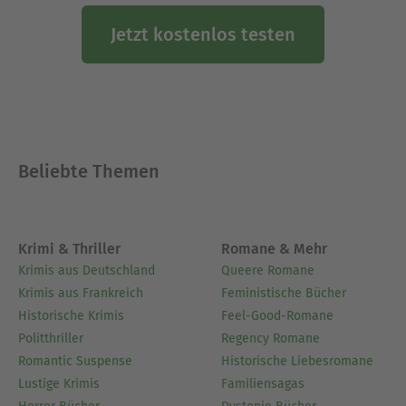
im Reclam-Verlag, im April 2023
Hosen
R.E.M. – Life
beim Reiffer-Verlag. Nach
Jetzt kostenlos testen
And How To Live it
London, Hamburg und München lebt sie
momentan in Berlin.
Sterben darfst du aber nicht
ist ihr Debüt bei mikrotext. Mehr unter
birgitfuss.de.
Beliebte Themen
Ausblenden
Krimi & Thriller
Romane & Mehr
Krimis aus Deutschland
Queere Romane
Krimis aus Frankreich
Feministische Bücher
Historische Krimis
Feel-Good-Romane
Politthriller
Regency Romane
Romantic Suspense
Historische Liebesromane
Lustige Krimis
Familiensagas