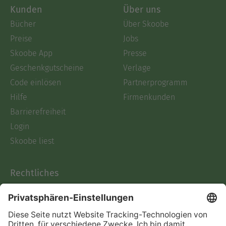
Kunden
Über uns
Bücher
Über Skoobe
Preise
Jobs
Skoobe App
Presse
Geschenkgutscheine
Verlage
Code einlösen
Partnerprogramm
Hilfe
Firmenkunden
Barrierefreiheit
Login
Skoobe liest
Rechtliches
Datenschutz
AGB
Informationen nach Data