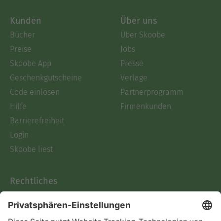
Kunden
Über uns
Bücher
Über Skoobe
Preise
Jobs
Skoobe App
Presse
Geschenkgutscheine
Verlage
Code einlösen
Partnerprogramm
Hilfe
Firmenkunden
Barrierefreiheit
Login
Skoobe liest
Rechtliches
Datenschutz
AGB