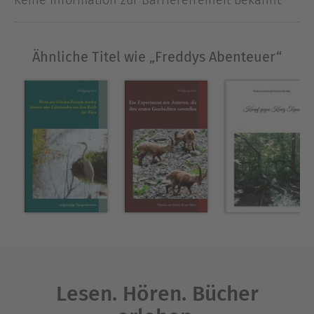
Keine Information zur Barrierefreiheit bekannt
Freien, aber was dann?
Über Biggy Losert
Ähnliche Titel wie „Freddys Abenteuer“
Die Autorin hat 2002 mit dem Schreiben von
Kindergeschichten begonnen und im Zuge eines
Schreibfernlehrganges sind einige
Kurzgeschichten entstanden, die hier in einem
Buch veröffentlicht werden. Derzeit beschäftigt
sie sich mit dem Drehbuch Genre.
Ausblenden
Lesen. Hören. Bücher