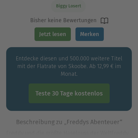
Biggy Losert
Bisher keine Bewertungen
Jetzt lesen
Merken
Entdecke diesen und 500.000 weitere Titel
mit der Flatrate von Skoobe. Ab 12,99 € im
Monat.
Teste 30 Tage kostenlos
Beschreibung zu „Freddys Abenteuer“
Freddy und die größte Haselnuss der WeltFreddy