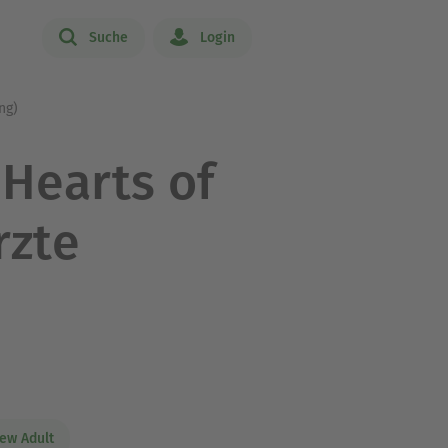
Suche
Login
ng)
 Hearts of
rzte
ew Adult