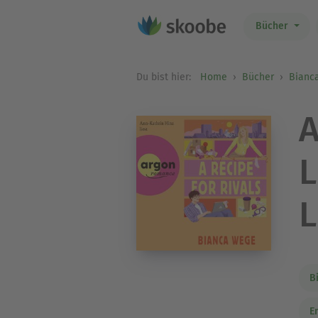
Bücher
Du bist hier:
Home
Bücher
Bianc
A
L
L
B
E