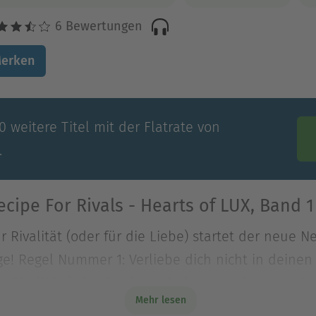
6 Bewertungen
erken
 weitere Titel mit der Flatrate von
.
cipe For Rivals - Hearts of LUX, Band 
 Rivalität (oder für die Liebe) startet der neue 
e! Regel Nummer 1: Verliebe dich nicht in deinen 
 Rivalität (oder für die Liebe) startet der neue 
Mehr lesen
e! Regel Nummer 1: Verliebe dich nicht in deinen 