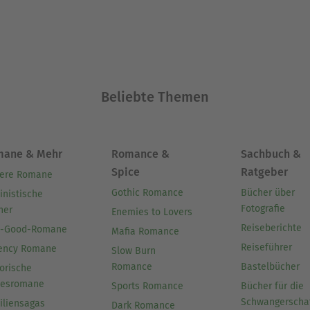
Beliebte Themen
mane & Mehr
Romance &
Sachbuch &
Spice
Ratgeber
ere Romane
Gothic Romance
Bücher über
inistische
Fotografie
her
Enemies to Lovers
Reiseberichte
l-Good-Romane
Mafia Romance
Reiseführer
ency Romane
Slow Burn
Romance
Bastelbücher
orische
besromane
Sports Romance
Bücher für die
Schwangerscha
iliensagas
Dark Romance