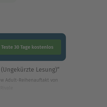
Teste 30 Tage kostenlos
1 (Ungekürzte Lesung)“
New Adult-Reihenauftakt von
Rivale
New Adult-Reihenauftakt von
Rivalen! Frisch getrennt und