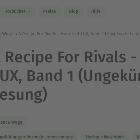
Hörbücher
Preise
Blog
Hilfe
a Wege
A Recipe For Rivals - Hearts of LUX, Band 1 (Ungekürzte Lesu
 Recipe For Rivals -
UX, Band 1 (Ungekü
esung)
ianca Wege
mpfehlungen Hörbuch Liebesromane
Hörbuch New Adult
N