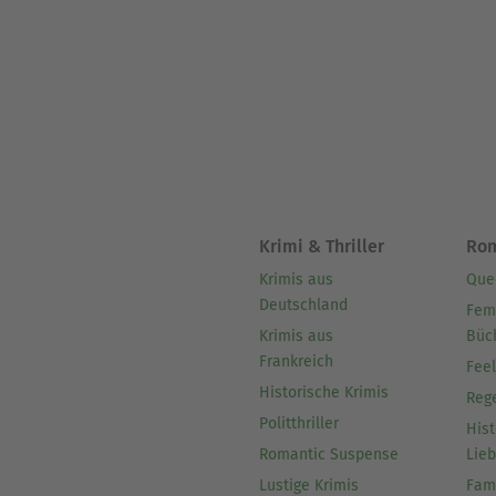
Krimi & Thriller
Ro
Krimis aus
Que
Deutschland
Fem
Krimis aus
Büc
Frankreich
Fee
Historische Krimis
Reg
Politthriller
Hist
Romantic Suspense
Lie
Lustige Krimis
Fam