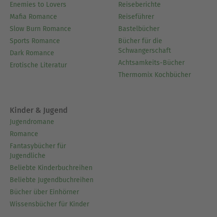
Enemies to Lovers
Reiseberichte
Mafia Romance
Reiseführer
Slow Burn Romance
Bastelbücher
Sports Romance
Bücher für die
Schwangerschaft
Dark Romance
Achtsamkeits-Bücher
Erotische Literatur
Thermomix Kochbücher
Kinder & Jugend
Jugendromane
Romance
Fantasybücher für
Jugendliche
Beliebte Kinderbuchreihen
Beliebte Jugendbuchreihen
Bücher über Einhörner
Wissensbücher für Kinder