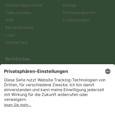
Geschenkgutscheine
Verlage
Code einlösen
Partnerprogramm
Hilfe
Firmenkunden
Barrierefreiheit
Login
Skoobe liest
Rechtliches
Datenschutz
AGB
Informationen nach Data
Act
Verträge hier kündigen
Impressum
Vertrag widerrufen