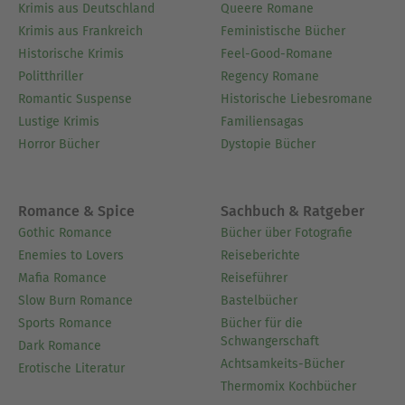
Kulturkreises der deutschen Wirtschaft im BDI e.
Krimis aus Deutschland
Queere Romane
V. an.
Krimis aus Frankreich
Feministische Bücher
Historische Krimis
Feel-Good-Romane
Ausblenden
Politthriller
Regency Romane
Romantic Suspense
Historische Liebesromane
Lustige Krimis
Familiensagas
Horror Bücher
Dystopie Bücher
Romance & Spice
Sachbuch & Ratgeber
Gothic Romance
Bücher über Fotografie
Enemies to Lovers
Reiseberichte
Mafia Romance
Reiseführer
Slow Burn Romance
Bastelbücher
Sports Romance
Bücher für die
Schwangerschaft
Dark Romance
Achtsamkeits-Bücher
Erotische Literatur
Thermomix Kochbücher