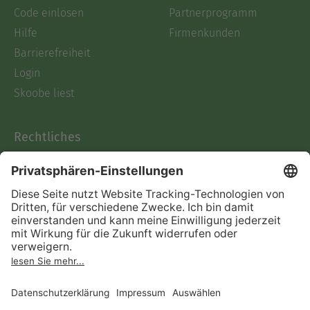
Code einlösen
Partnerprogramm
Hilfe
Firmenkunden
Barrierefreiheit
Login
Skoobe liest
Rechtliches
Datenschutz
AGB
Informationen nach Data
Act
Verträge hier kündigen
Impressum
Vertrag widerrufen