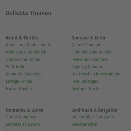
schaften in Tübingen, Lausanne, Berlin und New
York war er drei Jahre Doktorand am
Beliebte Themen
Max-Planck-Institut für europäische
Rechtsgeschichte in Frankfurt am Main, wurde am
Berliner Kammergericht zum Volljuristen
ausgebildet und ist gegenwärtig
Krimi & Thriller
Romane & Mehr
wissenschaftlicher Mitarbeiter an der Universität
Krimis aus Deutschland
Queere Romane
Rostock.
Krimis aus Frankreich
Feministische Bücher
Historische Krimis
Feel-Good-Romane
Ausblenden
Politthriller
Regency Romane
Romantic Suspense
Historische Liebesromane
Lustige Krimis
Familiensagas
Horror Bücher
Dystopie Bücher
Romance & Spice
Sachbuch & Ratgeber
Gothic Romance
Bücher über Fotografie
Enemies to Lovers
Reiseberichte