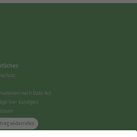
tliches
nschutz
rmationen nach Data Act
äge hier kündigen
essum
trag widerrufen