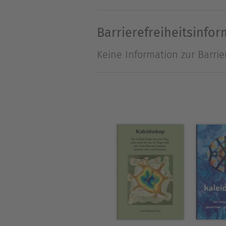
Über Beate Fischer
Beate Fischer ist Autorin, fr
Barrierefreiheitsinfo
Sie liebt die Abwechslung i
Keine Information zur Barrie
Sie schreibt vor allem Kurz
veröffentlicht.
Website: www.schreibgewand