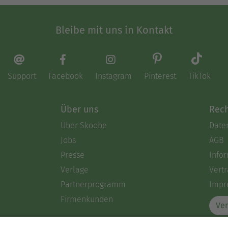
Bleibe mit uns in Kontakt
Support
Facebook
Instagram
Pinterest
TikTok
Über uns
Rech
Über Skoobe
Date
Jobs
AGB
Presse
Info
Verlage
Vertr
Partnerprogramm
Impr
Firmenkunden
Ver