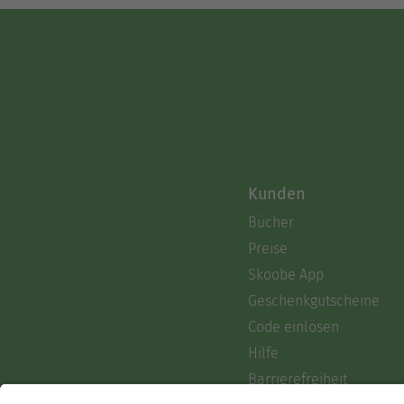
Kunden
Bücher
Preise
Skoobe App
Geschenkgutscheine
Code einlösen
Hilfe
Barrierefreiheit