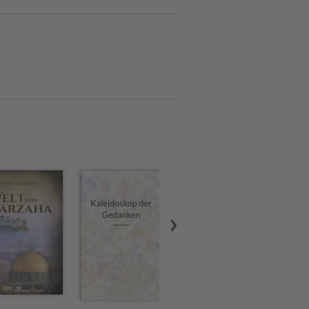
n.
exte in Anthologien