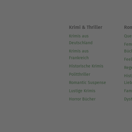
Krimi & Thriller
Ro
Krimis aus
Que
Deutschland
Fem
Krimis aus
Büc
Frankreich
Fee
Historische Krimis
Reg
Politthriller
Hist
Romantic Suspense
Lie
Lustige Krimis
Fam
Horror Bücher
Dys