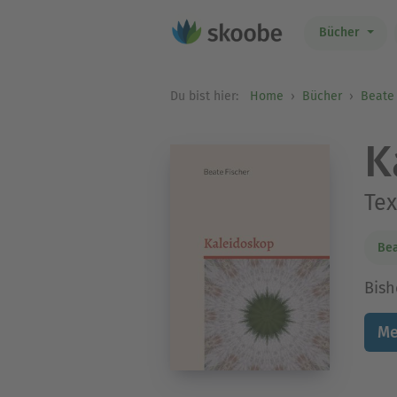
Bücher
Du bist hier:
Home
Bücher
Beate 
K
Tex
Bea
Bish
Me