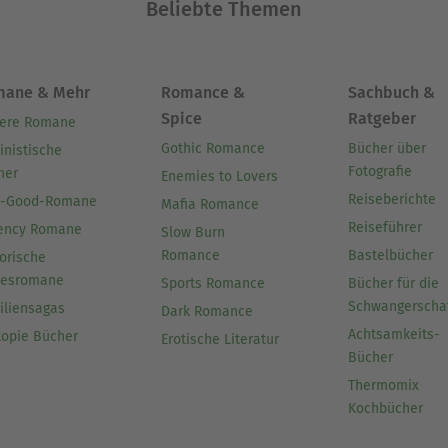
Beliebte Themen
mane & Mehr
Romance &
Sachbuch &
Spice
Ratgeber
ere Romane
Gothic Romance
Bücher über
inistische
Fotografie
her
Enemies to Lovers
Reiseberichte
l-Good-Romane
Mafia Romance
Reiseführer
ency Romane
Slow Burn
Romance
Bastelbücher
orische
besromane
Sports Romance
Bücher für die
Schwangerscha
iliensagas
Dark Romance
Achtsamkeits-
topie Bücher
Erotische Literatur
Bücher
Thermomix
Kochbücher