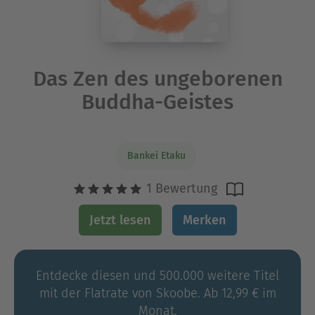
Das Zen des ungeborenen
Buddha-Geistes
Bankei Etaku
1 Bewertung
Jetzt lesen
Merken
Entdecke diesen und 500.000 weitere Titel
mit der Flatrate von Skoobe. Ab 12,99 € im
Monat.