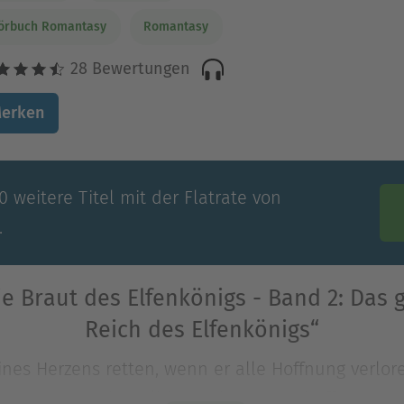
örbuch Romantasy
Romantasy
28 Bewertungen
erken
 weitere Titel mit der Flatrate von
.
e Braut des Elfenkönigs - Band 2: Das g
Reich des Elfenkönigs“
s Herzens retten, wenn er alle Hoffnung verlore
ogen hat, macht Calithea schwer zu schaffen. Denn