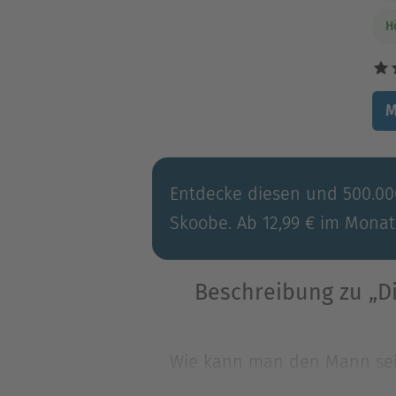
H
M
Entdecke diesen und 500.000
Skoobe. Ab 12,99 € im Monat
Beschreibung zu „Di
Wie kann man den Mann seine
Talon sie von Beginn an bel