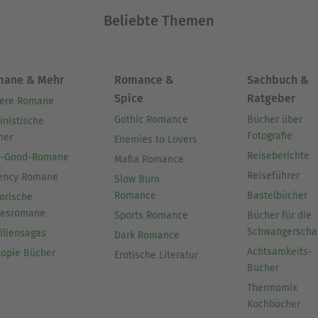
Beliebte Themen
mane & Mehr
Romance &
Sachbuch &
Spice
Ratgeber
ere Romane
Gothic Romance
Bücher über
inistische
Fotografie
her
Enemies to Lovers
Reiseberichte
l-Good-Romane
Mafia Romance
Reiseführer
ency Romane
Slow Burn
Romance
Bastelbücher
orische
besromane
Sports Romance
Bücher für die
Schwangerscha
iliensagas
Dark Romance
Achtsamkeits-
topie Bücher
Erotische Literatur
Bücher
Thermomix
Kochbücher