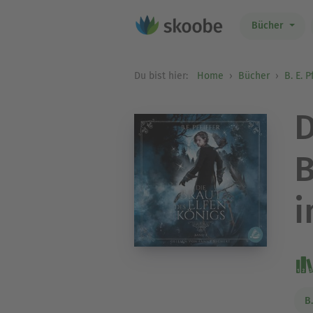
Bücher
Du bist hier:
Home
Bücher
B. E. P
D
B
i
B.