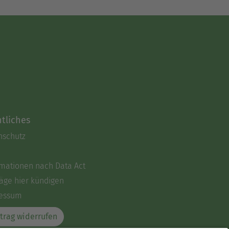
tliches
nschutz
rmationen nach Data Act
äge hier kündigen
essum
trag widerrufen