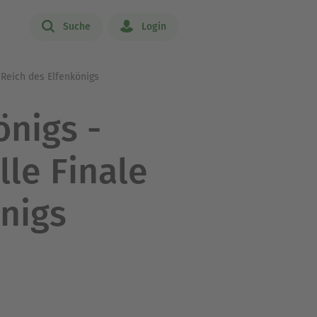
Suche
Login
 Reich des Elfenkönigs
önigs -
lle Finale
nigs