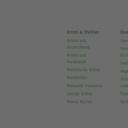
Krimi & Thriller
Ro
Krimis aus
Que
Deutschland
Fem
Krimis aus
Büc
Frankreich
Fee
Historische Krimis
Reg
Politthriller
Hist
Romantic Suspense
Lie
Lustige Krimis
Fam
Horror Bücher
Dys