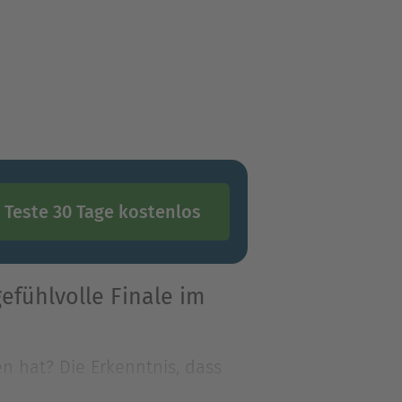
Teste 30 Tage kostenlos
efühlvolle Finale im
n hat? Die Erkenntnis, dass
och ist sie b