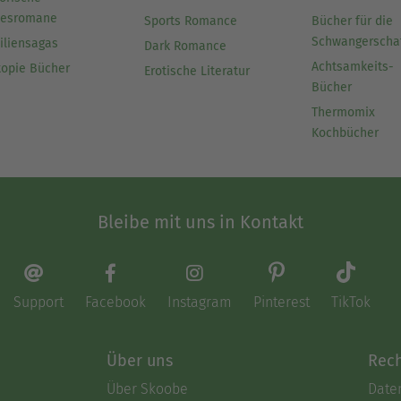
besromane
Sports Romance
Bücher für die
Schwangerscha
iliensagas
Dark Romance
Achtsamkeits-
topie Bücher
Erotische Literatur
Bücher
Thermomix
Kochbücher
Bleibe mit uns in Kontakt
Support
Facebook
Instagram
Pinterest
TikTok
Über uns
Rech
Über Skoobe
Date