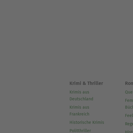
Krimi & Thriller
Ro
Krimis aus
Que
Deutschland
Fem
Krimis aus
Büc
Frankreich
Fee
Historische Krimis
Reg
Politthriller
Hist