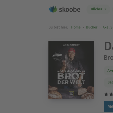
Bücher
Du bist hier:
Home
Bücher
Axel S
D
Bro
Axe
Ba
Me