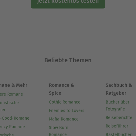
Jetzt kostenlos testen
Beliebte Themen
mane & Mehr
Romance &
Sachbuch &
Spice
Ratgeber
ere Romane
Gothic Romance
Bücher über
inistische
Fotografie
her
Enemies to Lovers
Reiseberichte
l-Good-Romane
Mafia Romance
Reiseführer
ency Romane
Slow Burn
Romance
Bastelbücher
orische