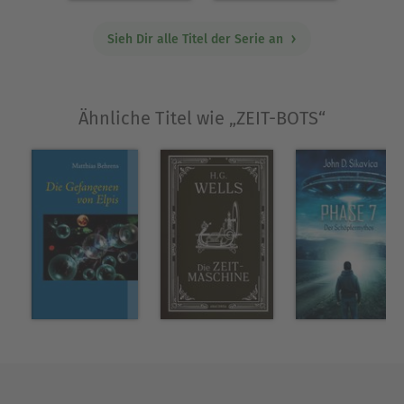
dieser aufgeblasene Bösewicht, lässt wirklich
nichts unversucht, um Mikes Erfolg zu verhindern.
Sieh Dir alle Titel der Serie an
Aber Mike ist nicht allein«, sagt Arden, die
intergalaktische Bibliothekarin, die Mike auf
seiner wilden Reise begleitet. »Mit einem Körper
Ähnliche Titel wie „ZEIT-BOTS“
voller Allmikeys, die Raum und Zeit manipulieren
können, ist es ein ständiges Hin und Her
zwischen spektakulären Actionszenen und
absurden Begegnungen. Oh, wie ich ihn liebe,
meinen Mikey«. Gigan selbst scheint die Sache
eher nüchtern zu sehen: »Ich finde es
interessant, wie dieser winzige Westwing die
komplexen Muster der Raumzeit ausnutzen kann.
Aber am Ende des Tages ist er nur eine weitere
Trophäe, die ich mir an eine der unzähligen
Wände meines Gigantowers hänge«. Sicherlich
möchtest du wissen, wie Mike lernt, das Zeitreisen
zu meistern. Dann achte darauf, wenn der Maya-