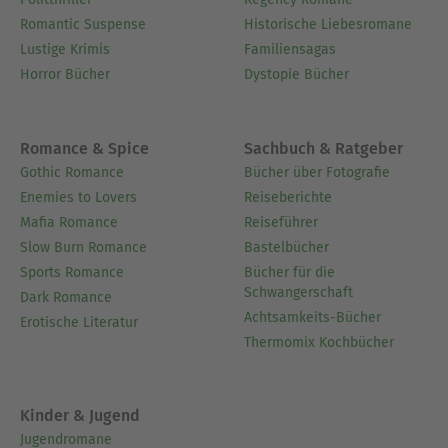
Über Axel Aldenhoven
Romantic Suspense
Historische Liebesromane
Axel Aldenhoven, geboren 1969 in Wittmund,
Lustige Krimis
Familiensagas
Ostfriesland, ist Autor, Dichter und Blogger. Er
Horror Bücher
Dystopie Bücher
schreibt in den Genres Science-Fiction,
Liebesromane (Rose Bush) und Thriller (Axel
Rosenbaum). Der Autor lebt für die Fantastik und
Romance & Spice
Sachbuch & Ratgeber
lässt in seinen Werken auch philosophische
Gothic Romance
Bücher über Fotografie
Fragen nicht unbeantwortet. Neben dem
Enemies to Lovers
Reiseberichte
Schreiben beherrscht der Kölner auch das
Mafia Romance
Reiseführer
Coverdesign und das Sprechen von Hörbüchern.
Slow Burn Romance
Bastelbücher
Am liebsten verbringt er seine Zeit in der
Sports Romance
Bücher für die
Schwangerschaft
Hängematte, wo er seiner Kreativität freien Lauf
Dark Romance
Achtsamkeits-Bücher
lässt. Seine Lebensgefährtin Olga und ihr Sohn
Erotische Literatur
Thermomix Kochbücher
Roman unterstützen ihn im Alltag, denn Axel
leidet seit Jahren unter Depressionen.
Ausblenden
Kinder & Jugend
Jugendromane