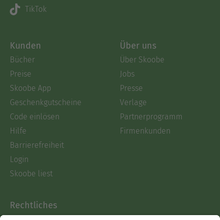
TikTok
Kunden
Über uns
Bücher
Über Skoobe
Preise
Jobs
Skoobe App
Presse
Geschenkgutscheine
Verlage
Code einlösen
Partnerprogramm
Hilfe
Firmenkunden
Barrierefreiheit
Login
Skoobe liest
Rechtliches
Datenschutz