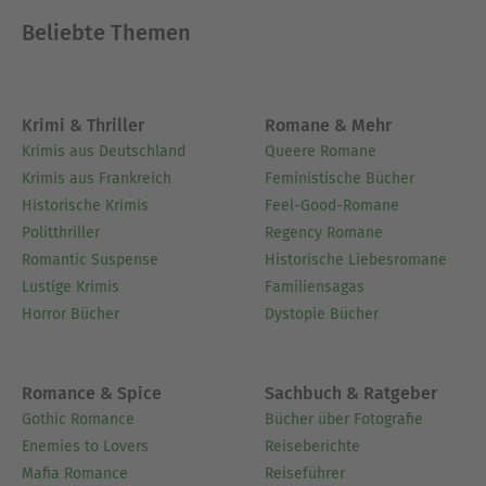
Beliebte Themen
Krimi & Thriller
Romane & Mehr
Krimis aus Deutschland
Queere Romane
Krimis aus Frankreich
Feministische Bücher
Historische Krimis
Feel-Good-Romane
Politthriller
Regency Romane
Romantic Suspense
Historische Liebesromane
Lustige Krimis
Familiensagas
Horror Bücher
Dystopie Bücher
Romance & Spice
Sachbuch & Ratgeber
Gothic Romance
Bücher über Fotografie
Enemies to Lovers
Reiseberichte
Mafia Romance
Reiseführer