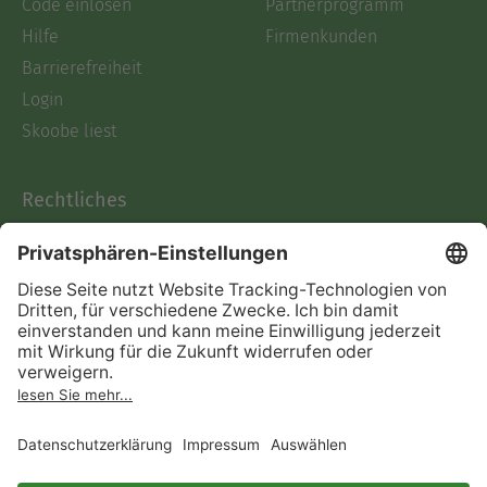
Code einlösen
Partnerprogramm
Hilfe
Firmenkunden
Barrierefreiheit
Login
Skoobe liest
Rechtliches
Datenschutz
AGB
Informationen nach Data
Act
Verträge hier kündigen
Impressum
Vertrag widerrufen