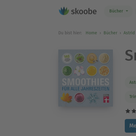
Bücher
Du bist hier:
Home
Bücher
Astrid
S
Ast
Tri
Me