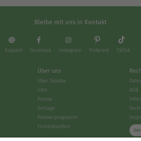
Bleibe mit uns in Kontakt
Support
Facebook
Instagram
Pinterest
TikTok
Über uns
Rech
Über Skoobe
Date
Jobs
AGB
Presse
Info
Verlage
Vertr
Partnerprogramm
Impr
Firmenkunden
Ver