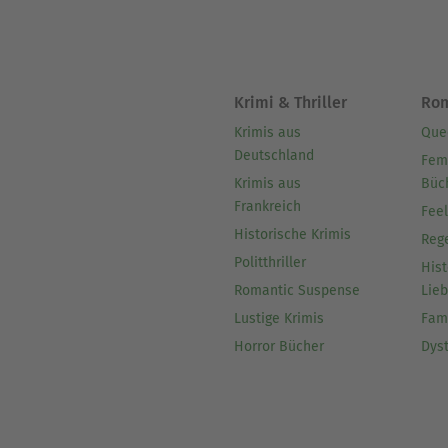
Krimi & Thriller
Ro
Krimis aus
Que
Deutschland
Fem
Krimis aus
Büc
Frankreich
Fee
Historische Krimis
Reg
Politthriller
Hist
Romantic Suspense
Lie
Lustige Krimis
Fam
Horror Bücher
Dys