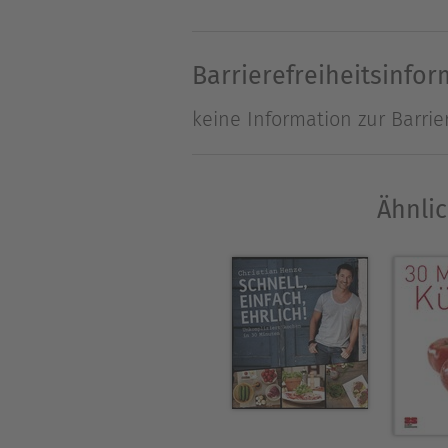
heiß ersehnte heimische Erd
Beeren und verschiedenen Wi
Barrierefreiheitsinfo
mit Feigen und Aprikosen k
keine Information zur Barrie
mit Trockenfrüchten und Nüs
Über Astrid Büscher
Ähnlic
Astrid Büscher hat in Hambur
gesundheitsorientierter Koch
und genießen." geschrieben.