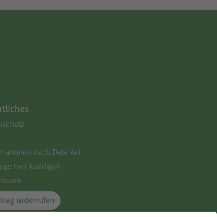
tliches
nschutz
rmationen nach Data Act
äge hier kündigen
essum
trag widerrufen