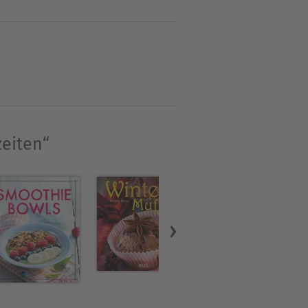
urstlöscher mit Pfirsichen,
und Trauben werden im Herbst
 wärmt ein heißer Smoothie
zeiten“
wertexpertin und ist Autorin
 "Fit ab 50 - Bewusst kochen