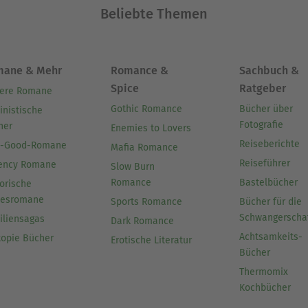
Beliebte Themen
mane & Mehr
Romance &
Sachbuch &
Spice
Ratgeber
ere Romane
Gothic Romance
Bücher über
inistische
Fotografie
her
Enemies to Lovers
Reiseberichte
l-Good-Romane
Mafia Romance
Reiseführer
ency Romane
Slow Burn
Romance
Bastelbücher
orische
besromane
Sports Romance
Bücher für die
Schwangerscha
iliensagas
Dark Romance
Achtsamkeits-
topie Bücher
Erotische Literatur
Bücher
Thermomix
Kochbücher