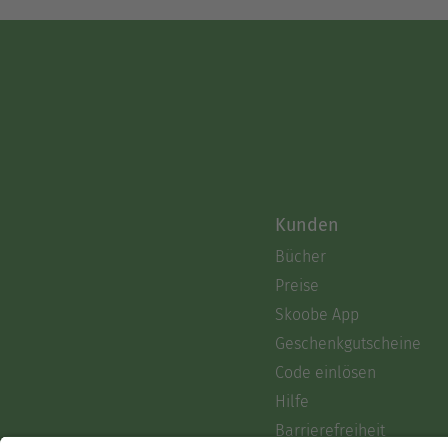
Kunden
Bücher
Preise
Skoobe App
Geschenkgutscheine
Code einlösen
Hilfe
Barrierefreiheit