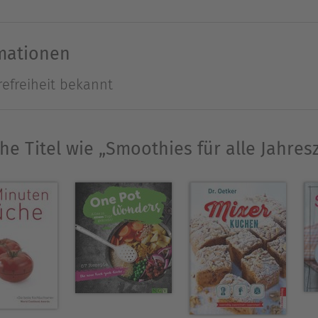
beere bringt. An warmen Sommertagen erfrischen D
ldkräutern. Vitalstoffreiche Zutaten wie Äpfel 
rmationen
ombiniert. Und nach einem Spaziergang im Winter
refreiheit bekannt
sen uns wieder auf.
he Titel wie „Smoothies für alle Jahres
g Oecotrophologie studiert. Sie arbeitet als Nähr
bücher. Für die Stiftung Warentest hat sie zuletzt
Ausblenden