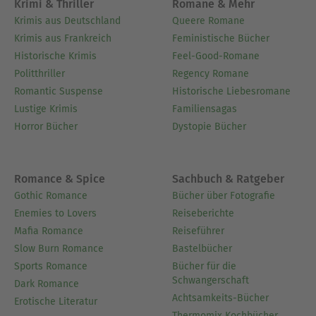
Krimi & Thriller
Romane & Mehr
Krimis aus Deutschland
Queere Romane
Krimis aus Frankreich
Feministische Bücher
Historische Krimis
Feel-Good-Romane
Politthriller
Regency Romane
Romantic Suspense
Historische Liebesromane
Lustige Krimis
Familiensagas
Horror Bücher
Dystopie Bücher
Romance & Spice
Sachbuch & Ratgeber
Gothic Romance
Bücher über Fotografie
Enemies to Lovers
Reiseberichte
Mafia Romance
Reiseführer
Slow Burn Romance
Bastelbücher
Sports Romance
Bücher für die
Schwangerschaft
Dark Romance
Achtsamkeits-Bücher
Erotische Literatur
Thermomix Kochbücher