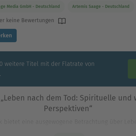
ge Media GmbH - Deutschland
Artemis Saage - Deutschland
er keine Bewertungen
rken
 weitere Titel mit der Flatrate von
.
„Leben nach dem Tod: Spirituelle und 
Perspektiven“
rk bietet eine ausgewogene Betrachtung über Leb
ens nach dem physischen Ende. Es verbindet wisse