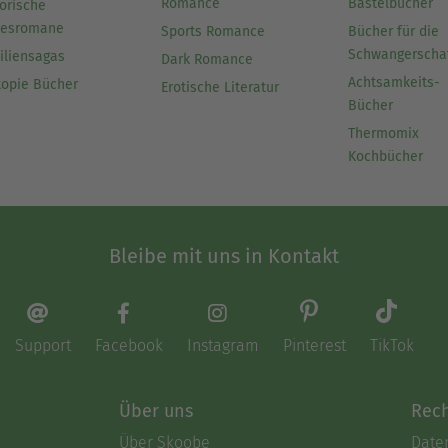
Romance
Bastelbücher
orische
besromane
Sports Romance
Bücher für die
Schwangerscha
iliensagas
Dark Romance
Achtsamkeits-
topie Bücher
Erotische Literatur
Bücher
Thermomix
Kochbücher
Bleibe mit uns in Kontakt
Support
Facebook
Instagram
Pinterest
TikTok
Über uns
Rech
Über Skoobe
Date