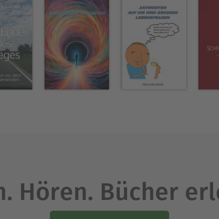
 diskutiert.Dieses Werk richtet sich an alle, die 
s Leben auseinandersetzen möchten. Es bietet ei
rsetzung mit der Transformation zwischen den We
r Technologien wie Künstlicher Intelligenz sowie 
enfindung, der Recherche, dem Schreiben, dem Lekt
ver Illustrationen.So möchten wir Ihnen ein bes
eerlebnis bieten.
Ausblenden
. Hören. Bücher er