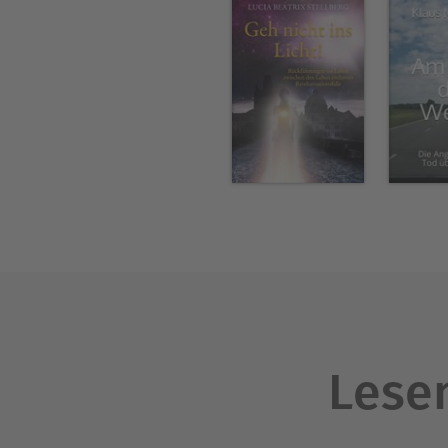
Weiterleben des Bewusstseins
Fragen über den Tod und da
die persönliche Auseinande
unter Verwendung innovative
erstellt – etwa bei der Ide
und der Gestaltung dekorati
und noch hochwertigeres Les
Lesen