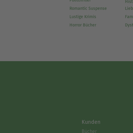
Politthriller
Hist
Romantic Suspense
Lie
Lustige Krimis
Fam
Horror Bücher
Dys
Kunden
Bücher