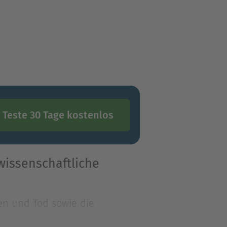
Teste 30 Tage kostenlos
wissenschaftliche
en und Tod sowie die
nschaftliche Erkenntnisse