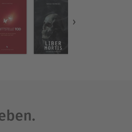
sich tiefgehend mit den
ne fundierte Grundlage für
lten.Dieses Buch wurde
eigens entwickelter Tools
orat, der Qualitätssicherung
onders stimmiges, modernes
leben.