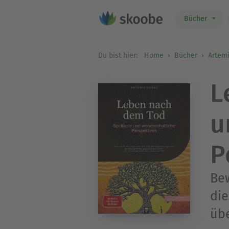
Bücher
Du bist hier:
Home
Bücher
Artem
L
u
P
Be
die
üb