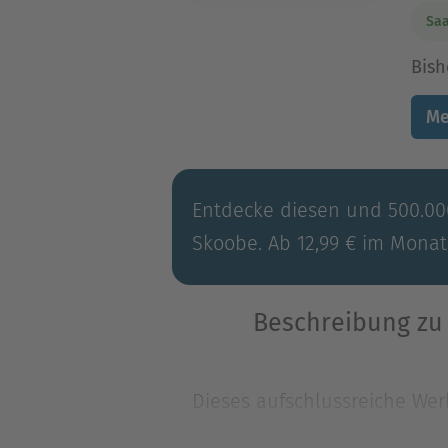
Saa
Bish
Me
Entdecke diesen und 500.000
Skoobe. Ab 12,99 € im Monat
Beschreibung zu 
Dieses aufschlussreiche We
Möglichkeit eines Weiterleb