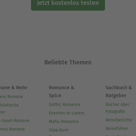
Jetzt kostenlos testen
Beliebte Themen
mane & Mehr
Romance &
Sachbuch &
Spice
Ratgeber
ere Romane
Gothic Romance
Bücher über
inistische
Fotografie
her
Enemies to Lovers
Reiseberichte
l-Good-Romane
Mafia Romance
Reiseführer
ency Romane
Slow Burn