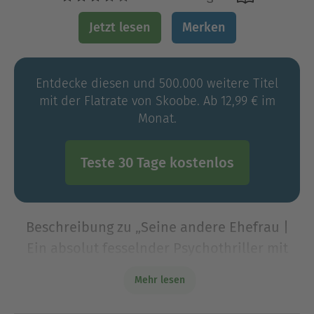
Jetzt lesen
Merken
Entdecke diesen und 500.000 weitere Titel
mit der Flatrate von Skoobe. Ab 12,99 € im
Monat.
Teste 30 Tage kostenlos
Beschreibung zu „Seine andere Ehefrau |
Ein absolut fesselnder Psychothriller mit
einer schockierenden Wendung“
Mehr lesen
Ist mein Mann tot – oder auf der Suche nach
Ehefrau Nummer drei?
Der mitreißende