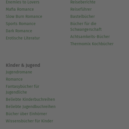
Enemies to Lovers
Reiseberichte
Mafia Romance
Reiseführer
Slow Burn Romance
Bastelbücher
Sports Romance
Bücher für die
Schwangerschaft
Dark Romance
Achtsamkeits-Bücher
Erotische Literatur
Thermomix Kochbücher
Kinder & Jugend
Jugendromane
Romance
Fantasybücher für
Jugendliche
Beliebte Kinderbuchreihen
Beliebte Jugendbuchreihen
Bücher über Einhörner
Wissensbücher für Kinder