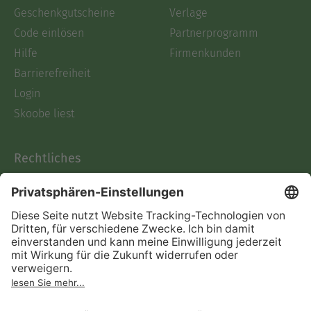
Geschenkgutscheine
Verlage
Code einlösen
Partnerprogramm
Hilfe
Firmenkunden
Barrierefreiheit
Login
Skoobe liest
Rechtliches
Datenschutz
AGB
Informationen nach Data
Act
Verträge hier kündigen
Impressum
Vertrag widerrufen