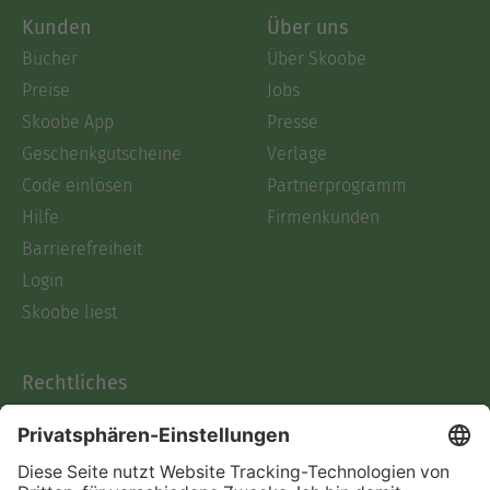
Kunden
Über uns
Bücher
Über Skoobe
Preise
Jobs
Skoobe App
Presse
Geschenkgutscheine
Verlage
Code einlösen
Partnerprogramm
Hilfe
Firmenkunden
Barrierefreiheit
Login
Skoobe liest
Rechtliches
Datenschutz
AGB
Informationen nach Data