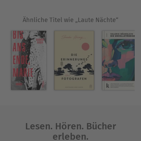
für den Deutschen Jugendliteraturpreis) und
damit ausgezeichnet (u.a. mit dem Bayerischen
Kunstförderpreis in der Sparte Literatur). Anne
Ähnliche Titel wie „Laute Nächte“
Freytag lebt und arbeitet in München. Im Kampa
Verlag sind ihre Romane Lügen, die wir uns
erzählen und Blaues Wunder erschienen.
Ausblenden
Lesen. Hören. Bücher
erleben.