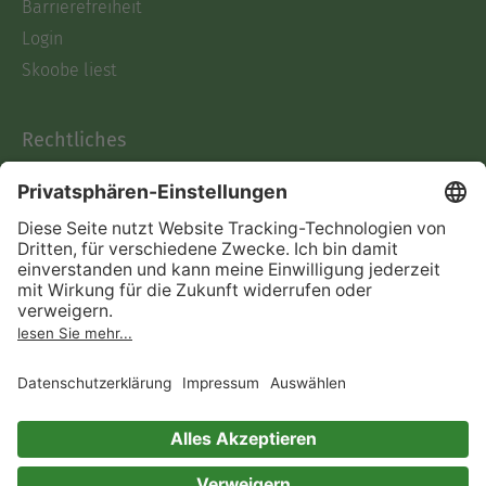
Barrierefreiheit
Login
Skoobe liest
Rechtliches
Datenschutz
AGB
Informationen nach Data
Act
Verträge hier kündigen
Impressum
Vertrag widerrufen
Immer ein gutes Buch