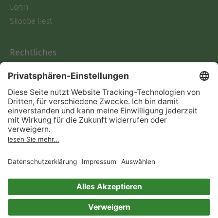
Login
Skoobe liest
Rechtliches
Datenschutz
AGB
Informationen nach Data
Act
Verträge hier kündigen
Impressum
Vertrag widerrufen
Immer ein gutes Buch