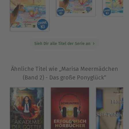
gelernte Sozialpädagogin. Schon von früher
Kindheit an war sie ein “Bücherwurm” und dachte
sich selbst Geschichten aus. Im Alter von 10 Jahren
nahm sie an ihrem ersten Schreibwettbewerb teil.
Seit 2009 veröffentlicht sie Kinder- und
Jugendbücher, die mit verschiedenen
Literaturpreisen ausgezeichnet wurden.
Sieh Dir alle Titel der Serie an
Ausblenden
Ähnliche Titel wie „Marisa Meermädchen
(Band 2) - Das große Ponyglück“