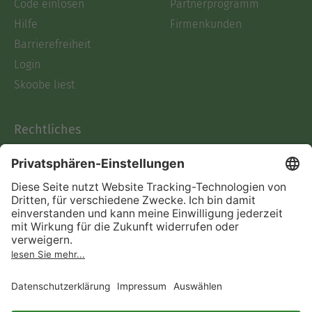
Code einlösen
Partnerprogramm
Hilfe
Firmenkunden
Barrierefreiheit
Login
Skoobe liest
Rechtliches
Datenschutz
AGB
Informationen nach Data
Act
Verträge hier kündigen
Impressum
Vertrag widerrufen