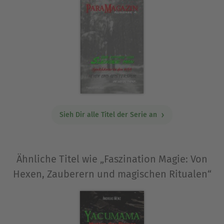
Zahlreiche Veröffentlichungen in Anthologien und
Zeitschriften im In- und Ausland mit dem
Schwerpunkt Existenz und Ethik
extraterrestrischer Zivilisationen, mögliche
Eingriffe fremder Intelligenzen in die
menschliche Evolution und die Expansion der
menschlichen Zivilisation in den Kosmos. Mehrere
Buchveröffentlichungen zu diesen Themen,
beispielsweise Die Existenz des Unglaublichen
Sieh Dir alle Titel der Serie an
(2006), Epoche der Götter (2007), Vermächtnisse
der Vorzeit (2007). Autor von Publikationen auf
regionaler Ebene. 1996 bis 2002 Herausgeber des
Päläo-SETI-Fachmagazins "OMICRON" und seit
Ähnliche Titel wie „Faszination Magie: Von
2006 Herausgeber und Chefredakteur des
Hexen, Zauberern und magischen Ritualen“
interdisziplinären Special-Interest-Magazins
"Q`PHAZE - Realität anders!
Ausblenden