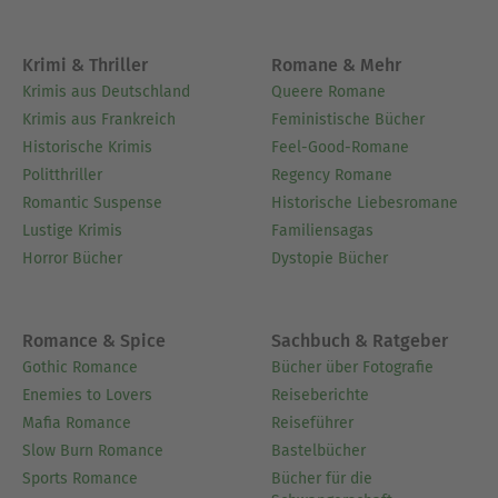
es also, die Leistung eines einzigen
Kohlekraftwerks durch Windkraftanlagen oder
Krimi & Thriller
Romane & Mehr
Solarparks zu ersetzen. Wieviele km2 Fläche
Krimis aus Deutschland
Queere Romane
müssen dafür geopfert werden, wieviele Batterien
Krimis aus Frankreich
Feministische Bücher
müssen dafür gebaut werden und wie hoch ist
Historische Krimis
Feel-Good-Romane
der Rohstoffbedarf dafür. Letztlich - wie groß sind
Politthriller
Regency Romane
die Löcher, die dafür in Südamerika oder China in
Romantic Suspense
Historische Liebesromane
die Erde gerissen werden müssen und was kostet
Lustige Krimis
Familiensagas
zum Schluß die Kilowatt-Stunde des damit
Horror Bücher
Dystopie Bücher
erzeugten Stroms. Alternativ welche Elektrolyse-
Leistung muß dafür errichtet werden und welche
Aufwände müßten für ein entsprechendes
Romance & Spice
Sachbuch & Ratgeber
Wasserstoff-System getrieben werden.Was
Gothic Romance
Bücher über Fotografie
bedeutet es, die gesamte Energieversorgung eines
Enemies to Lovers
Reiseberichte
Bundeslandes, einer Großstadt oder gar ganz
Mafia Romance
Reiseführer
Deutschlands zu ersetzen?Last not least - ist das
Slow Burn Romance
Bastelbücher
alles wirklich ein Vorteil gegenüber einem
Sports Romance
Bücher für die