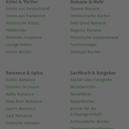
Krimi & Thriller
Romane & Mehr
Krimis aus Deutschland
Queere Romane
Krimis aus Frankreich
Feministische Bücher
Historische Krimis
Feel-Good-Romane
Politthriller
Regency Romane
Romantic Suspense
Historische Liebesromane
Lustige Krimis
Familiensagas
Horror Bücher
Dystopie Bücher
Romance & Spice
Sachbuch & Ratgeber
Gothic Romance
Bücher über Fotografie
Enemies to Lovers
Reiseberichte
Mafia Romance
Reiseführer
Slow Burn Romance
Bastelbücher
Sports Romance
Bücher für die
Schwangerschaft
Dark Romance
Achtsamkeits-Bücher
Erotische Literatur
Thermomix Kochbücher