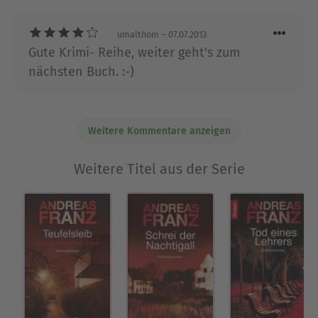
des Peter Brandt und der mit ihm
umalthom
– 07.07.2013
befreundeten Rechtsmedizinerin Andrea
Gute Krimi- Reihe, weiter geht's zum
Sievers Schritt für Schritt und durchaus sehr
nächsten Buch. :-)
spannend geschildert. Empfehlenswert.
Weitere Kommentare anzeigen
Weitere Titel aus der Serie