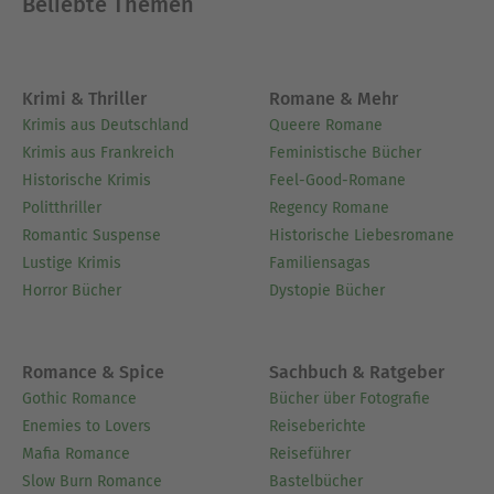
Beliebte Themen
Über Andreas Dripke
Andreas Dripke ist seit über 30 Jahren als Autor,
Chefredakteur und unabhängiger Journalist tätig.
Krimi & Thriller
Romane & Mehr
Er hat mehr als 40 Bücher geschrieben, Dutzende
Krimis aus Deutschland
Queere Romane
von Analyse- und Marktreports verfasst und weit
Krimis aus Frankreich
Feministische Bücher
über 100 Artikel veröffentlicht. Beim Diplomatic
Historische Krimis
Feel-Good-Romane
Council, einem globalen Think Tank, der die
Politthriller
Regency Romane
Vereinten Nationen berät und in dessen Verlag
Romantic Suspense
Historische Liebesromane
seine jüngeren Bücher erscheinen, hat er als CEO
Lustige Krimis
Familiensagas
to the United Nations an vielen nicht-öffentlichen
Horror Bücher
Dystopie Bücher
UNO-Konferenzen teilgenommen und dabei
Einblicke gewonnen, die in seine Werke
eingeflossen sind. Heute ist Andreas Dripke als
Romance & Spice
Sachbuch & Ratgeber
Executive Chairman im Diplomatic Council mit
Gothic Romance
Bücher über Fotografie
aktuellen Fragen der Weltpolitik von der
Enemies to Lovers
Reiseberichte
Digitalisierung über die Globalisierung bis hin zur
Mafia Romance
Reiseführer
Zukunft der Menschheit befasst.
Slow Burn Romance
Bastelbücher