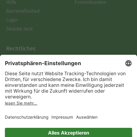
Hilfe
Firmenkunden
Barrierefreiheit
Login
Skoobe liest
Rechtliches
Datenschutz
AGB
Informationen nach Data
Act
Verträge hier kündigen
Impressum
Vertrag widerrufen