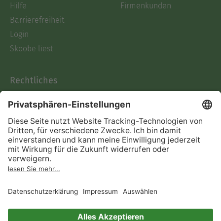
Hilfe
Firmenkunden
Barrierefreiheit
Login
Skoobe liest
Rechtliches
Datenschutz
AGB
Informationen nach Data
Act
Verträge hier kündigen
Impressum
Vertrag widerrufen