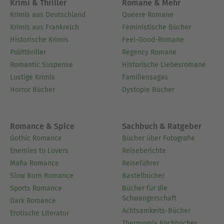
Handbuch der Phytotherapie, MZ-Verlag, 1989
Krimi & Thriller
Romane & Mehr
(vergriffen)
Krimis aus Deutschland
Queere Romane
Die Wandlungsphasen in der Traditionellen
Krimis aus Frankreich
Feministische Bücher
Chinesischen Medizin, Band 1-5 1992-2004, Müller
Historische Krimis
Feel-Good-Romane
& Steinicke, München (Autorenteam mit U.
Politthriller
Regency Romane
Lorenzen), ISBN-13: 978-3875691184, 978-
Romantic Suspense
Historische Liebesromane
3875691160, 978-3875691122,978-3875692037, 978-
Lustige Krimis
Familiensagas
3875691115
Horror Bücher
Dystopie Bücher
TCM für 50+ (Hg. mit B. Ziegler), Müller & Steinicke,
2013, ISBN-13: 978-3875692235
Stresskrankheiten: Vorbeugen und behandeln mit
Romance & Spice
Sachbuch & Ratgeber
chinesischer Medizin (Hg. mit B. Kirschbaum),
Gothic Romance
Bücher über Fotografie
Elsevier, 2006, ISBN-13: 978-3437575600
Enemies to Lovers
Reiseberichte
Traditionelle Chinesische Medizin, Gräfe und
Mafia Romance
Reiseführer
Unzer 2008, ISBN-13: 978-3833809903
Slow Burn Romance
Bastelbücher
Patientenratgeber Traditionelle Chinesische
Sports Romance
Bücher für die
Schwangerschaft
Medizin: Heilen mit Akupunktur, Akupressur,
Dark Romance
Achtsamkeits-Bücher
chinesischen Kräutern und Qigong, Müller &
Erotische Literatur
Thermomix Kochbücher