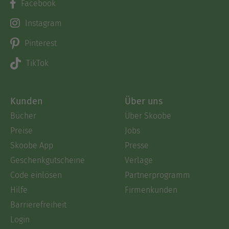
Norderstedt,2016,ISBN: ISBN 978-3-7392-2157-1
Facebook
Instagram
Ausblenden
Pinterest
TikTok
Kunden
Über uns
Bücher
Über Skoobe
Preise
Jobs
Skoobe App
Presse
Geschenkgutscheine
Verlage
Code einlösen
Partnerprogramm
Hilfe
Firmenkunden
Barrierefreiheit
Login