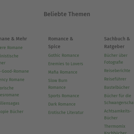
Beliebte Themen
mane & Mehr
Romance &
Sachbuch &
Spice
Ratgeber
ere Romane
Gothic Romance
Bücher über
inistische
Fotografie
her
Enemies to Lovers
Reiseberichte
l-Good-Romane
Mafia Romance
Reiseführer
ency Romane
Slow Burn
Romance
Bastelbücher
orische
besromane
Sports Romance
Bücher für die
Schwangerscha
iliensagas
Dark Romance
Achtsamkeits-
topie Bücher
Erotische Literatur
Bücher
Thermomix
Kochbücher