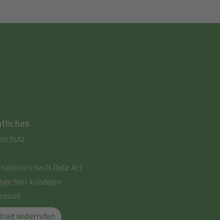
tliches
nschutz
rmationen nach Data Act
äge hier kündigen
essum
trag widerrufen