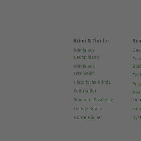
Krimi & Thriller
Ro
Krimis aus
Que
Deutschland
Fem
Krimis aus
Büc
Frankreich
Fee
Historische Krimis
Reg
Politthriller
Hist
Romantic Suspense
Lie
Lustige Krimis
Fam
Horror Bücher
Dys