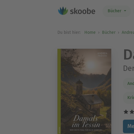
Bücher
Du bist hier:
Home
Bücher
Andrea
D
Der
And
Kri
Me