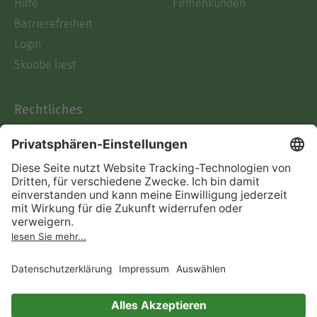
Hilfe
Firmenkunden
Barrierefreiheit
Login
Skoobe liest
Rechtliches
Datenschutz
AGB
Informationen nach Data
Act
Verträge hier kündigen
Impressum
Vertrag widerrufen