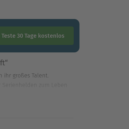
Teste 30 Tage kostenlos
ft“
 ihr großes Talent.
er Serienhelden zum Leben
 ihr großes Talent.
er Serienhelden zum Leben
 erzählen wollten, denn in