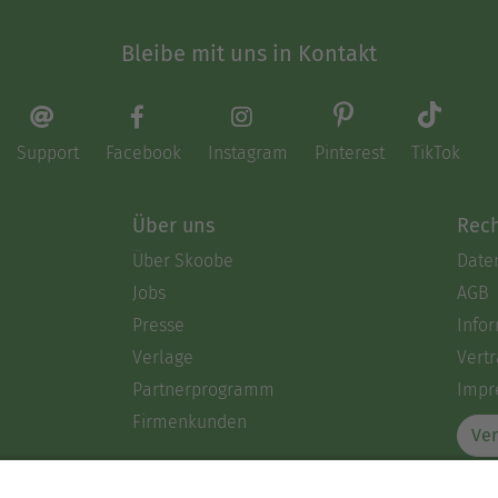
Bleibe mit uns in Kontakt
Support
Facebook
Instagram
Pinterest
TikTok
Über uns
Rech
Über Skoobe
Date
Jobs
AGB
Presse
Info
Verlage
Vertr
Partnerprogramm
Impr
Firmenkunden
Ver