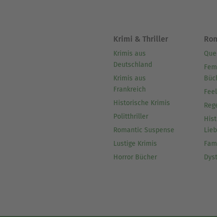
Krimi & Thriller
Ro
Krimis aus
Que
Deutschland
Fem
Krimis aus
Büc
Frankreich
Fee
Historische Krimis
Reg
Politthriller
Hist
Romantic Suspense
Lie
Lustige Krimis
Fam
Horror Bücher
Dys