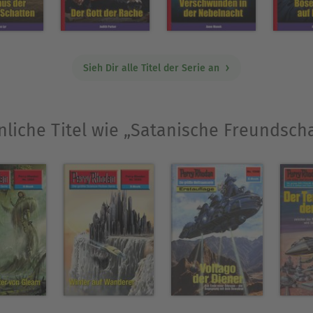
es Kindes und führte es vom Grab weg.Karin warf 
sen in die Grube. Dann trat sie zurück, um den an
 einem kleinen Jungen an der Hand näherte sich 
Sieh Dir alle Titel der Serie an
nliche Titel wie „Satanische Freundscha
Ausblenden