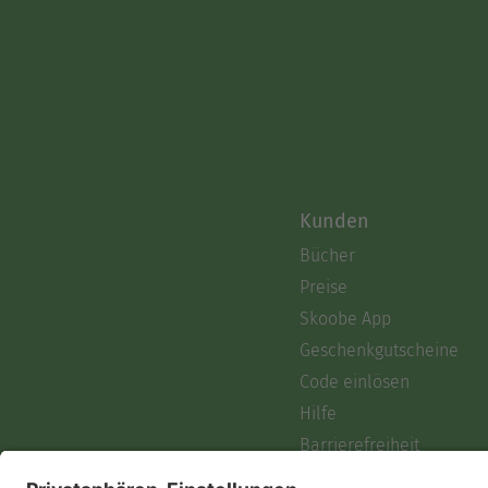
Kunden
Bücher
Preise
Skoobe App
Geschenkgutscheine
Code einlösen
Hilfe
Barrierefreiheit
Login