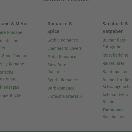
mane & Mehr
Romance &
Sachbuch &
Spice
Ratgeber
ere Romane
Gothic Romance
Bücher über
inistische
Fotografie
her
Enemies to Lovers
Reiseberichte
l-Good-Romane
Mafia Romance
Reiseführer
ency Romane
Slow Burn
Romance
Bastelbücher
orische
besromane
Sports Romance
Bücher für die
Schwangerscha
iliensagas
Dark Romance
Achtsamkeits-
topie Bücher
Erotische Literatur
Bücher
Thermomix
Kochbücher