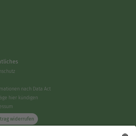
tliches
nschutz
rmationen nach Data Act
äge hier kündigen
essum
trag widerrufen