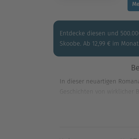
Me
Entdecke diesen und 500.000
Skoobe. Ab 12,99 € im Monat
Be
In dieser neuartigen Romana
Geschichten von wirklicher 
erwac
In dieser neuartigen Romana
Geschichten von wirklicher 
erwachen. Es sind die Storie