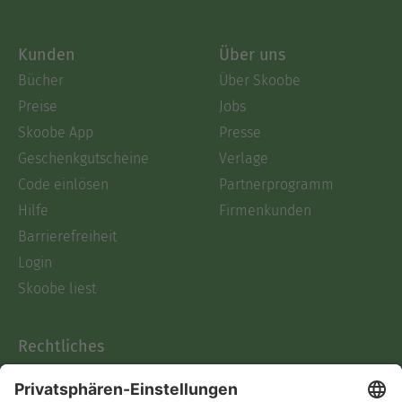
Kunden
Über uns
Bücher
Über Skoobe
Preise
Jobs
Skoobe App
Presse
Geschenkgutscheine
Verlage
Code einlösen
Partnerprogramm
Hilfe
Firmenkunden
Barrierefreiheit
Login
Skoobe liest
Rechtliches
Datenschutz
AGB