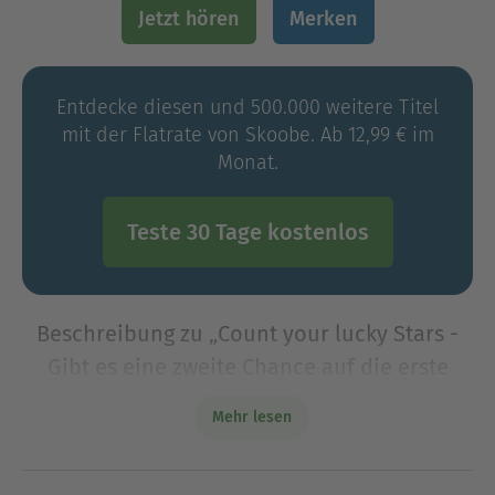
Jetzt hören
Merken
Entdecke diesen und 500.000 weitere Titel
mit der Flatrate von Skoobe. Ab 12,99 € im
Monat.
Teste 30 Tage kostenlos
Beschreibung zu „Count your lucky Stars -
Gibt es eine zweite Chance auf die erste
Liebe? (Ungekürzt)“
Mehr lesen
Eine steamy, queere Liebeskomödie über
ehemalige beste Freundinnen, die sich