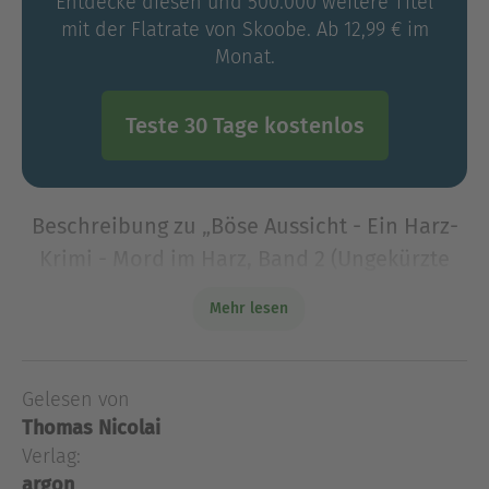
Entdecke diesen und 500.000 weitere Titel
mit der Flatrate von Skoobe. Ab 12,99 € im
Monat.
Teste 30 Tage kostenlos
Beschreibung zu „Böse Aussicht - Ein Harz-
Krimi - Mord im Harz, Band 2 (Ungekürzte
Lesung)“
Mehr lesen
Wenn die Nadelwald-Idylle trügt: Die Krimiserie
mit dem wunderbar ungleichen Ermittlerduo:
Ariane ist energisch, Polizeihauptmeister Andreas
Gelesen von
gemütlich - und gemeinsam geraten sie immer in
Thomas Nicolai
Mord und Tot
Verlag:
Wenn die Nadelwald-Idylle trügt: Die Krimiserie
argon