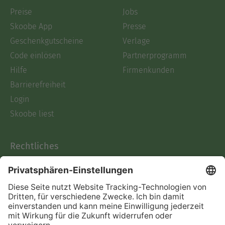
Preise
Jobs
Skoobe App
Presse
Geschenkgutscheine
Verlage
Code einlösen
Partnerprogramm
Hilfe
Firmenkunden
Barrierefreiheit
Login
Skoobe liest
Rechtliches
Datenschutz
AGB
Informationen nach Data
Act
Verträge hier kündigen