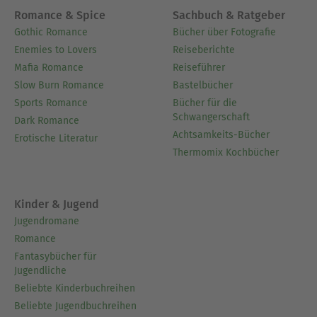
Romance & Spice
Sachbuch & Ratgeber
Gothic Romance
Bücher über Fotografie
Enemies to Lovers
Reiseberichte
Mafia Romance
Reiseführer
Slow Burn Romance
Bastelbücher
Sports Romance
Bücher für die
Schwangerschaft
Dark Romance
Achtsamkeits-Bücher
Erotische Literatur
Thermomix Kochbücher
Kinder & Jugend
Jugendromane
Romance
Fantasybücher für
Jugendliche
Beliebte Kinderbuchreihen
Beliebte Jugendbuchreihen