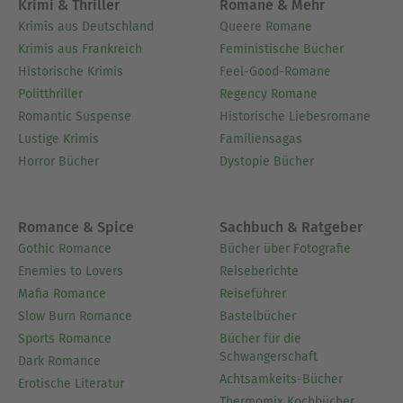
Erwachsenenbildung und als Privatdozentin an
Krimi & Thriller
Romane & Mehr
der Universität Frankfurt/M. Seit 1988 entwickelt
Krimis aus Deutschland
Queere Romane
und leitet sie Seminare für die Weiterbildung von
Krimis aus Frankreich
Feministische Bücher
Führungskräften und für die
Historische Krimis
Feel-Good-Romane
Managementausbildung von Frauen.
Politthriller
Regency Romane
Romantic Suspense
Historische Liebesromane
Ausblenden
Lustige Krimis
Familiensagas
Horror Bücher
Dystopie Bücher
Romance & Spice
Sachbuch & Ratgeber
Gothic Romance
Bücher über Fotografie
Enemies to Lovers
Reiseberichte
Mafia Romance
Reiseführer
Slow Burn Romance
Bastelbücher
Sports Romance
Bücher für die
Schwangerschaft
Dark Romance
Achtsamkeits-Bücher
Erotische Literatur
Thermomix Kochbücher