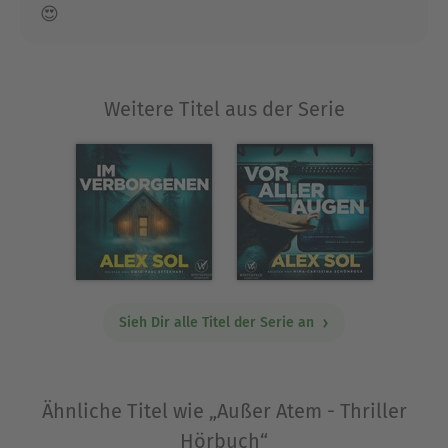
voneinander unabhängige Fälle beginnt, entpuppt
😍
sich als Teil eines erschreckend komplexen Plans
– und der wahre Albtraum hat gerade erst
begonnen.
Weitere Titel aus der Serie
Ausblenden
Sieh Dir alle Titel der Serie an
Ähnliche Titel wie „Außer Atem - Thriller
Hörbuch“