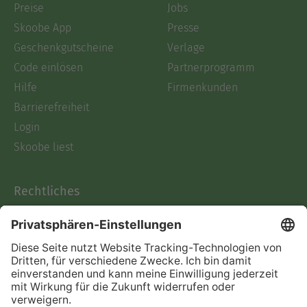
Preise
Jobs
Skoobe App
Presse
Geschenkgutscheine
Verlage
Code einlösen
Partnerprogramm
Hilfe
Firmenkunden
Barrierefreiheit
Login
Skoobe liest
Rechtliches
Datenschutz
AGB
Informationen nach Data
Act
Verträge hier kündigen
Impressum