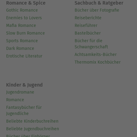
Romance & Spice
Sachbuch & Ratgeber
Gothic Romance
Bücher über Fotografie
Enemies to Lovers
Reiseberichte
Mafia Romance
Reiseführer
Slow Burn Romance
Bastelbücher
Sports Romance
Bücher für die
Schwangerschaft
Dark Romance
Achtsamkeits-Bücher
Erotische Literatur
Thermomix Kochbücher
Kinder & Jugend
Jugendromane
Romance
Fantasybücher für
Jugendliche
Beliebte Kinderbuchreihen
Beliebte Jugendbuchreihen
Bücher über Einhörner