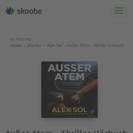
Du bist hier:
Home
Bücher
Alex Sol
Außer Atem - Thriller Hörbuch