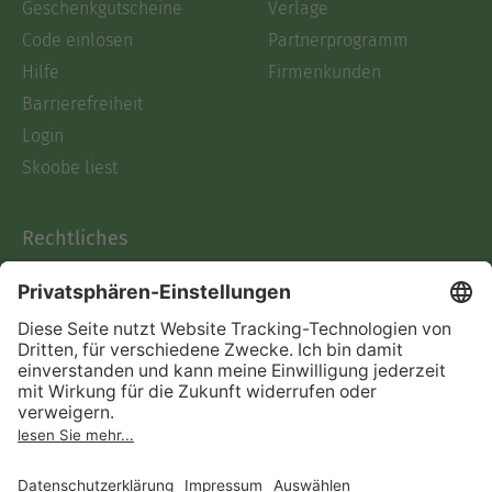
Geschenkgutscheine
Verlage
Code einlösen
Partnerprogramm
Hilfe
Firmenkunden
Barrierefreiheit
Login
Skoobe liest
Rechtliches
Datenschutz
AGB
Informationen nach Data
Act
Verträge hier kündigen
Impressum
Vertrag widerrufen