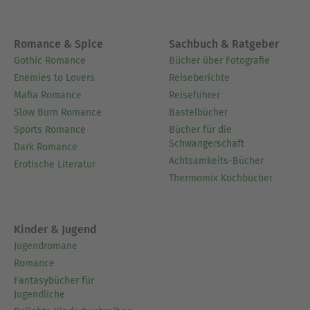
herzustellen sowie sie in einen modernen
Kontext zu setzen.- Abschließend fassen unsere
handverlesenen unvergesslichen Zitate zentrale
Romance & Spice
Sachbuch & Ratgeber
Aussagen und Wendepunkte zusammen und
Gothic Romance
Bücher über Fotografie
verdeutlichen so die Kernthemen der gesamten
Enemies to Lovers
Reiseberichte
Sammlung.
Mafia Romance
Reiseführer
Slow Burn Romance
Bastelbücher
Über Abraham a Sancta Clara
Sports Romance
Bücher für die
Schwangerschaft
Abraham a Sancta Clara (1644–1709) hieß
Dark Romance
Achtsamkeits-Bücher
eigentlich Johann Ulrich Megerle und war Sohn
Erotische Literatur
Thermomix Kochbücher
eines Gastwirts im schwäbischen
Kreenheinstetten. 1662 trat er dem Orden der
Augustiner-Barfüßer bei und wirkte nach seiner
Kinder & Jugend
Priesterweihe als Prediger in Taxa bei Augsburg
Jugendromane
und in Wien. Abraham war kaiserlicher Prediger,
Romance
Prior in Wien und Graz und Prokurator der
Fantasybücher für
deutsch-böhmischen Provinz.
Jugendliche