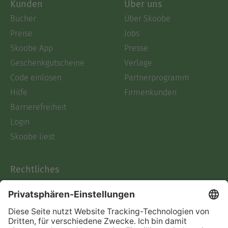
Kunden
Über uns
Bücher
Über Skoobe
Preise
Jobs
Skoobe App
Presse
Geschenkgutscheine
Verlage
Code einlösen
Partnerprogramm
Hilfe
Firmenkunden
Barrierefreiheit
Login
Skoobe liest
Rechtliches
Datenschutz
AGB
Informationen nach Data
Act