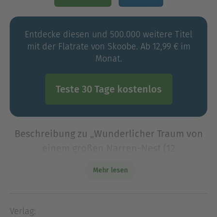
Entdecke diesen und 500.000 weitere Titel
mit der Flatrate von Skoobe. Ab 12,99 € im
Monat.
Teste 30 Tage kostenlos
Beschreibung zu „Wunderlicher Traum von
einem großen Narren-Nest (12
Kurzgeschichten) (Kommentiert)“
Mehr lesen
Wunderlicher Traum von einem großen Narren-
Nest versammelt zwölf kurze Prosastücke, in
denen die barocke Welt als Bühne menschlicher
Verlag:
Torheit erscheint. In der Form des Traums, der