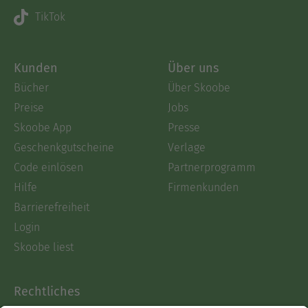
TikTok
Kunden
Über uns
Bücher
Über Skoobe
Preise
Jobs
Skoobe App
Presse
Geschenkgutscheine
Verlage
Code einlösen
Partnerprogramm
Hilfe
Firmenkunden
Barrierefreiheit
Login
Skoobe liest
Rechtliches