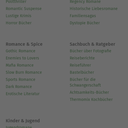
Politthriller
Regency Romane
Romantic Suspense
Historische Liebesromane
Lustige Krimis
Familiensagas
Horror Bücher
Dystopie Bücher
Romance & Spice
Sachbuch & Ratgeber
Gothic Romance
Bücher über Fotografie
Enemies to Lovers
Reiseberichte
Mafia Romance
Reiseführer
Slow Burn Romance
Bastelbücher
Sports Romance
Bücher für die
Schwangerschaft
Dark Romance
Achtsamkeits-Bücher
Erotische Literatur
Thermomix Kochbücher
Kinder & Jugend
Jugendromane