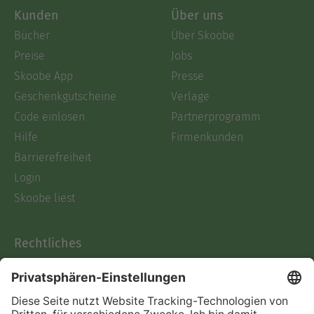
Kunden
Über uns
Bücher
Über Skoobe
Preise
Jobs
Skoobe App
Presse
Geschenkgutscheine
Verlage
Code einlösen
Partnerprogramm
Hilfe
Firmenkunden
Barrierefreiheit
Login
Skoobe liest
Rechtliches
Datenschutz
AGB
Informationen nach Data