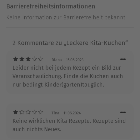
Folgetag. Und das Wichtigste: Unsere coolen Kita-
Barrierefreiheitsinformationen
Kuchen sorgen für leuchtende Kinderaugen, eine
Keine Information zur Barrierefreiheit bekannt
spaßige Kuchenschlacht und bringen leckere
Abwechslung in den Kita-Alltag.Auch für
Kindergeburtstage oder den Extra-Kinder-Kuchen
2 Kommentare zu „Leckere Kita-Kuchen“
bei der Familienfeier finden Sie in diesem Buch
garantiert das richtige Backrezept. Und auch für
Kinder mit Lebensmittelunverträglichkeiten wie
Diana
– 15.06.2023
Gluten- oder Laktoseintoleranz sind spezielle
Leider nicht bei jedem Rezept ein Bild zur
Back-Rezepte enthalten.
Veranschaulichung. Finde die Kuchen auch
nur bedingt Kinder(garten)tauglich.
Ausblenden
Tina
– 11.06.2024
Keine wirklichen Kita Rezepte. Rezepte sind
auch nichts Neues.