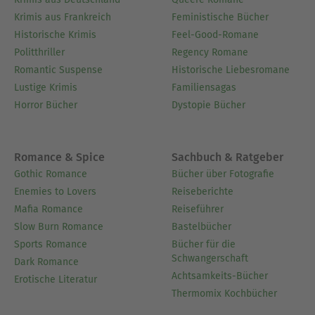
Krimis aus Frankreich
Feministische Bücher
Historische Krimis
Feel-Good-Romane
Politthriller
Regency Romane
Romantic Suspense
Historische Liebesromane
Lustige Krimis
Familiensagas
Horror Bücher
Dystopie Bücher
Romance & Spice
Sachbuch & Ratgeber
Gothic Romance
Bücher über Fotografie
Enemies to Lovers
Reiseberichte
Mafia Romance
Reiseführer
Slow Burn Romance
Bastelbücher
Sports Romance
Bücher für die
Schwangerschaft
Dark Romance
Achtsamkeits-Bücher
Erotische Literatur
Thermomix Kochbücher