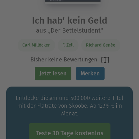
Ich hab' kein Geld
aus ,,Der Bettelstudent"
Carl Millöcker
F. Zell
Richard Genée
Bisher keine Bewertungen
Jetzt lesen
Merken
Entdecke diesen und 500.000 weitere Titel
mit der Flatrate von Skoobe. Ab 12,99 € im
Monat.
Teste 30 Tage kostenlos